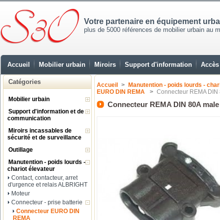
Votre partenaire en équipement urb
plus de 5000 références de mobilier urbain au mei
Accueil
Mobilier urbain
Miroirs
Support d'information
Accès 
Catégories
Accueil
>
Manutention - poids lourds - char
EURO DIN REMA
>
Connecteur REMA DIN
Mobilier urbain
Connecteur REMA DIN 80A male
Support d'information et de
communication
Miroirs incassables de
sécurité et de surveillance
Outillage
Manutention - poids lourds -
chariot élevateur
Contact, contacteur, arret
d'urgence et relais ALBRIGHT
Moteur
Connecteur - prise batterie
Connecteur EURO DIN
REMA