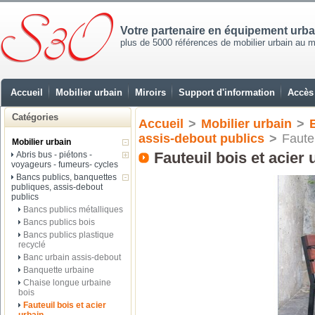
Votre partenaire en équipement urb
plus de 5000 références de mobilier urbain au mei
Accueil
Mobilier urbain
Miroirs
Support d'information
Accès 
Catégories
Accueil
>
Mobilier urbain
>
assis-debout publics
>
Fauteu
Mobilier urbain
Fauteuil bois et acier 
Abris bus - piétons -
voyageurs - fumeurs- cycles
Bancs publics, banquettes
publiques, assis-debout
publics
Bancs publics métalliques
Bancs publics bois
Bancs publics plastique
recyclé
Banc urbain assis-debout
Banquette urbaine
Chaise longue urbaine
bois
Fauteuil bois et acier