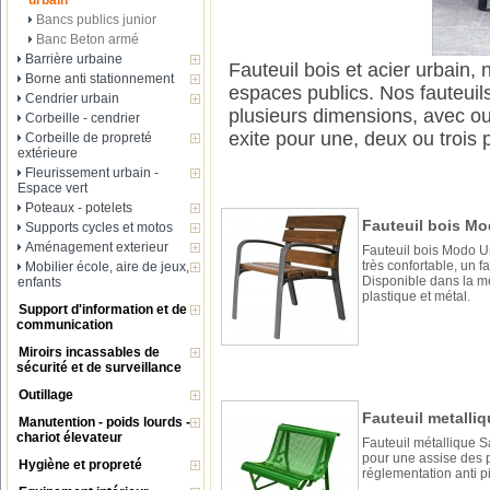
urbain
Bancs publics junior
Banc Beton armé
Barrière urbaine
Fauteuil bois et acier urbain,
Borne anti stationnement
espaces publics. Nos fauteuil
Cendrier urbain
plusieurs dimensions, avec ou
Corbeille - cendrier
exite pour une, deux ou trois
Corbeille de propreté
extérieure
Fleurissement urbain -
Espace vert
Poteaux - potelets
Fauteuil bois Mod
Supports cycles et motos
Aménagement exterieur
Fauteuil bois Modo U
très confortable, un fa
Mobilier école, aire de jeux,
Disponible dans la 
enfants
plastique et métal.
Support d'information et de
communication
Miroirs incassables de
sécurité et de surveillance
Outillage
Fauteuil metalliq
Manutention - poids lourds -
chariot élevateur
Fauteuil métallique S
pour une assise des p
Hygiène et propreté
réglementation anti p