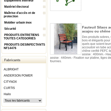
Equipement intérieur
Matériel électoral
Maîtrise d'accès et de
protection
Mobilier urbain inox
Fauteuil Silaos 
Sécurité
acajou ou chêne c
PRODUITS ENTRETIENS
Des produits sobres, 
TOUTES CATEGORIES
bois et élégants pour
quels que soient leu
PRODUITS DESINFECTANTS
accoudoir en tube ac
NF14476
chêne cerifié PEFC é
assise : 400mm.- Hau
assise : 440mm.- Fixation sur platine, tiges de
Fabricants
fournies.
ALBRIGHT
ANDERSON POWER
CITYNOX
CURTIS
Hailo