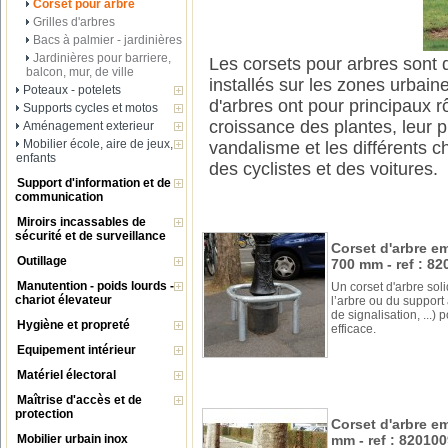
Corset pour arbre
Grilles d'arbres
Bacs à palmier - jardinières
Jardinières pour barriere,
Les corsets pour arbres sont d
balcon, mur, de ville
installés sur les zones urbain
Poteaux - potelets
d'arbres ont pour principaux r
Supports cycles et motos
croissance des plantes, leur p
Aménagement exterieur
Mobilier école, aire de jeux,
vandalisme et les différents c
enfants
des cyclistes et des voitures.
Support d'information et de
communication
Miroirs incassables de
sécurité et de surveillance
Corset d'arbre em
Outillage
700 mm - ref : 82
Manutention - poids lourds -
Un corset d'arbre sol
chariot élevateur
l’arbre ou du support
de signalisation, ...)
Hygiène et propreté
efficace.
Equipement intérieur
Matériel électoral
Maîtrise d'accès et de
protection
Corset d'arbre em
Mobilier urbain inox
mm - ref : 820100