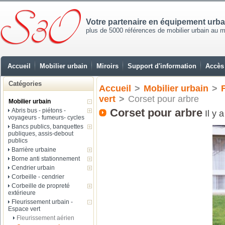
Votre partenaire en équipement urb
plus de 5000 références de mobilier urbain au mei
Accueil
Mobilier urbain
Miroirs
Support d'information
Accès 
Catégories
Accueil
>
Mobilier urbain
>
vert
>
Corset pour arbre
Mobilier urbain
Corset pour arbre
Abris bus - piétons -
Il y 
voyageurs - fumeurs- cycles
Bancs publics, banquettes
publiques, assis-debout
publics
Barrière urbaine
Borne anti stationnement
Cendrier urbain
Corbeille - cendrier
Corbeille de propreté
extérieure
Fleurissement urbain -
Espace vert
Fleurissement aérien