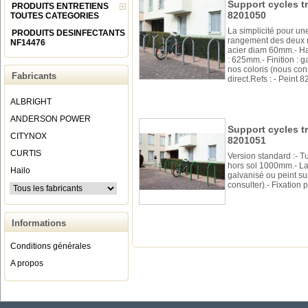
Support cycles t
PRODUITS ENTRETIENS
8201050
TOUTES CATEGORIES
La simplicité pour un
PRODUITS DESINFECTANTS
rangement des deux r
NF14476
acier diam 60mm.- Ha
: 625mm.- Finition : g
nos coloris (nous cons
Fabricants
direct.Refs : - Peint
ALBRIGHT
ANDERSON POWER
Support cycles tr
CITYNOX
8201051
CURTIS
Version standard :- 
hors sol 1000mm.- Lar
Hailo
galvanisé ou peint su
consulter).- Fixation 
Informations
Conditions générales
A propos