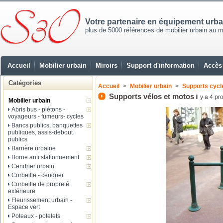
Votre partenaire en équipement urb
plus de 5000 références de mobilier urbain au mei
Accueil
Mobilier urbain
Miroirs
Support d'information
Accès 
Catégories
Accueil
>
Mobilier urbain
>
Supports cycl
Supports vélos et motos
Il y a 4 pr
Mobilier urbain
Abris bus - piétons -
voyageurs - fumeurs- cycles
Bancs publics, banquettes
publiques, assis-debout
publics
Barrière urbaine
Borne anti stationnement
Cendrier urbain
Corbeille - cendrier
Corbeille de propreté
extérieure
Fleurissement urbain -
Espace vert
Poteaux - potelets