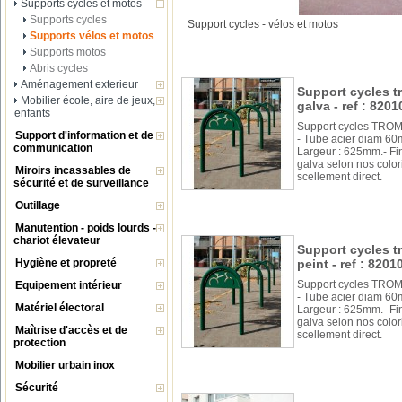
Supports cycles et motos
Supports cycles
Support cycles - vélos et motos
Supports vélos et motos
Supports motos
Abris cycles
Aménagement exterieur
Support cycles t
Mobilier école, aire de jeux,
galva - ref : 8201
enfants
Support cycles TROM
Support d'information et de
- Tube acier diam 60
communication
Largeur : 625mm.- Fini
galva selon nos colori
Miroirs incassables de
scellement direct.
sécurité et de surveillance
Outillage
Manutention - poids lourds -
chariot élevateur
Support cycles t
Hygiène et propreté
peint - ref : 8201
Support cycles TROM
Equipement intérieur
- Tube acier diam 60
Matériel électoral
Largeur : 625mm.- Fini
galva selon nos colori
Maîtrise d'accès et de
scellement direct.
protection
Mobilier urbain inox
Sécurité