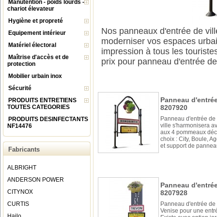
Manutention - poids lourds -
chariot élevateur
Hygiène et propreté
Nos panneaux d'entrée de ville
Equipement intérieur
moderniser vos espaces urbai
Matériel électoral
impression à tous les tourist
Maîtrise d'accès et de
prix pour panneau d'entrée de 
protection
Mobilier urbain inox
Sécurité
Panneau d'entrée 
PRODUITS ENTRETIENS
TOUTES CATEGORIES
8207920
Panneau d'entrée de V
PRODUITS DESINFECTANTS
ville s'harmonisera a
NF14476
aux 4 pommeaux déco
choix : City, Boule, A
et support de pannea
Fabricants
ALBRIGHT
ANDERSON POWER
Panneau d'entrée d
CITYNOX
8207928
CURTIS
Panneau d'entrée de V
Venise pour une entr
Hailo