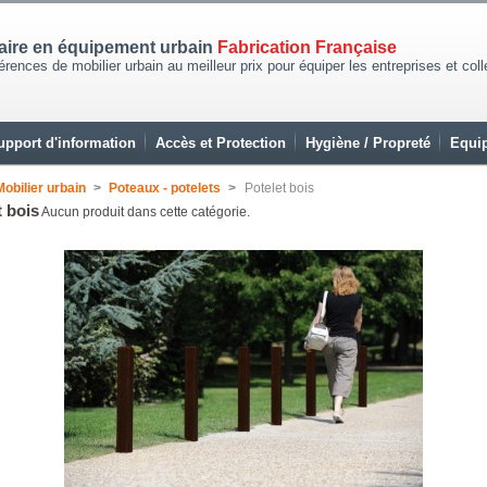
naire en équipement urbain
Fabrication Française
rences de mobilier urbain au meilleur prix pour équiper les entreprises et coll
upport d'information
Accès et Protection
Hygiène / Propreté
Equip
Mobilier urbain
>
Poteaux - potelets
>
Potelet bois
t bois
Aucun produit dans cette catégorie.