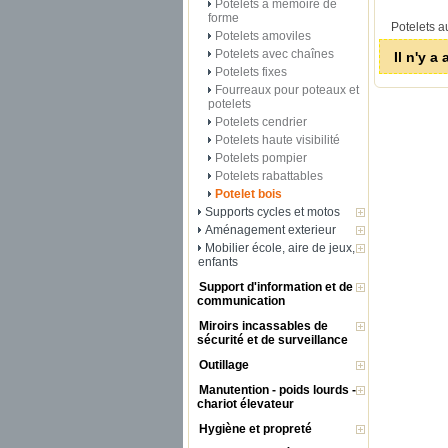
Potelets à mémoire de
forme
Potelets a
Potelets amoviles
Potelets avec chaînes
Il n'y a
Potelets fixes
Fourreaux pour poteaux et
potelets
Potelets cendrier
Potelets haute visibilité
Potelets pompier
Potelets rabattables
Potelet bois
Supports cycles et motos
Aménagement exterieur
Mobilier école, aire de jeux,
enfants
Support d'information et de
communication
Miroirs incassables de
sécurité et de surveillance
Outillage
Manutention - poids lourds -
chariot élevateur
Hygiène et propreté