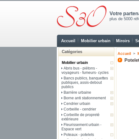
Votre parte
plus de 5000 réfé
Accueil
Mobilier urbain
Miroirs
S
Catégories
Accueil
>
Potele
Mobilier urbain
Abris bus - piétons -
voyageurs - fumeurs- cycles
Bancs publics, banquettes
publiques, assis-debout
publics
Barrière urbaine
Borne anti stationnement
Cendrier urbain
Corbeille - cendrier
Corbeille de propreté
extérieure
Fleurissement urbain -
Espace vert
Poteaux - potelets