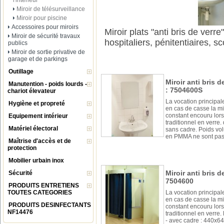
l'intérieur
Miroir de télésurveillance
Miroir pour piscine
Accessoires pour miroirs
Miroir plats "anti bris de verr
Miroir de sécurité travaux
hospitaliers, pénitentiaires, sco
publics
Miroir de sortie privative de
garage et de parkings
Outillage
Miroir anti bris 
Manutention - poids lourds -
: 7504600S
chariot élevateur
La vocation principale 
Hygiène et propreté
en cas de casse la mig
constant encouru lors 
Equipement intérieur
traditionnel en verr
Matériel électoral
sans cadre. Poids volu
en PMMA ne sont pas
Maîtrise d'accès et de
protection
Mobilier urbain inox
Miroir anti bris d
Sécurité
7504600
PRODUITS ENTRETIENS
TOUTES CATEGORIES
La vocation principale 
en cas de casse la mig
PRODUITS DESINFECTANTS
constant encouru lors 
NF14476
traditionnel en verr
- avec cadre : 440x6