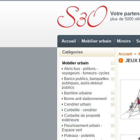
Votre parte
plus de 5000 réfé
Accueil
Mobilier urbain
Miroirs
S
Catégories
Accueil
>
JEUX 
Mobilier urbain
Abris bus - piétons -
voyageurs - fumeurs- cycles
Bancs publics, banquettes
publiques, assis-debout
publics
Barrière urbaine
Borne anti stationnement
Cendrier urbain
Corbeille - cendrier
Corbeille de propreté
extérieure
Fleurissement urbain -
Espace vert
Poteaux - potelets