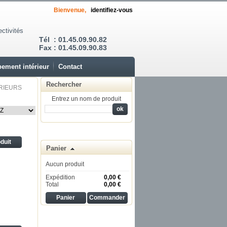
Bienvenue,
identifiez-vous
ectivités
Tél : 01.45.09.90.82
Fax : 01.45.09.90.83
ement intérieur
Contact
Rechercher
RIEURS
Entrez un nom de produit
oduit
Panier
Aucun produit
Expédition
0,00 €
Total
0,00 €
Panier
Commander