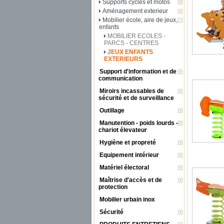
Supports cycles et motos
Aménagement exterieur
Mobilier école, aire de jeux,
enfants
MOBILIER ECOLES -
PARCS - CENTRES
JEUX ENFANTS
EXTERIEURS
Support d'information et de
communication
Miroirs incassables de
sécurité et de surveillance
Outillage
Manutention - poids lourds -
chariot élevateur
Hygiène et propreté
Equipement intérieur
Matériel électoral
Maîtrise d'accès et de
protection
Mobilier urbain inox
Sécurité