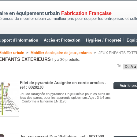
naire en équipement urbain
Fabrication Française
rences de mobilier urbain au meilleur prix pour équiper les entreprises et coll
upport d'information
Accès et Protection
Hygiène / Propreté
Equip
Mobilier urbain
>
Mobilier école, aire de jeux, enfants
>
JEUX ENFANTS EXTE
ENFANTS EXTERIEURS
Il y a 20 produits.
Tri
Filet de pyramide Araignée en corde armées -
Voir le pr
ref : 8020230
Jeu de l'araignée en pyramide Un jeu idéale pour les aires de
jeux des parcs, pour les apprentis spiderman. Age : 3 à 6 ans
Conforme à la norme EN 1176
Jeu sur ressort Duo Wallabies - ref : 8021500