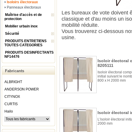
Isoloirs électoraux
Panneaux électoraux
Les bureaux de vote doivent êt
Maîtrise d'accès et de
classique et d'au moins un is
protection
mobilité réduite.
Mobilier urbain inox
Vous trouverez ci-dessous nos 
Sécurité
usine.
PRODUITS ENTRETIENS
TOUTES CATEGORIES
PRODUITS DESINFECTANTS
NF14476
Isoloir électoral 
8205111
Fabricants
Isoloir électoral compl
initial suivant le nom
800 x H 2000 mm
ALBRIGHT
ANDERSON POWER
CITYNOX
CURTIS
Hailo
Isoloir électoral i
L'isoloir électoral ini
2000 mm