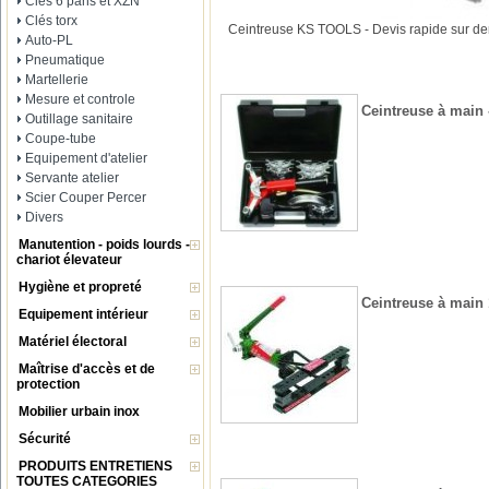
Clés 6 pans et XZN
Clés torx
Ceintreuse KS TOOLS - Devis rapide sur 
Auto-PL
Pneumatique
Martellerie
Mesure et controle
Ceintreuse à main -
Outillage sanitaire
Coupe-tube
Equipement d'atelier
Servante atelier
Scier Couper Percer
Divers
Manutention - poids lourds -
chariot élevateur
Hygiène et propreté
Ceintreuse à main 1
Equipement intérieur
Matériel électoral
Maîtrise d'accès et de
protection
Mobilier urbain inox
Sécurité
PRODUITS ENTRETIENS
TOUTES CATEGORIES