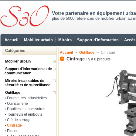
Votre partenaire en équipement urb
plus de 5000 références de mobilier urbain au mei
Accueil
Mobilier urbain
Miroirs
Support d'information
Accès 
Catégories
Accueil
>
Outillage
>
Cintrage
Cintrage
Il y a 6 produits.
Mobilier urbain
Support d'information et de
communication
Miroirs incassables de
sécurité et de surveillance
Outillage
Fournitures industrielles
Quincaillerie
Douilles et accessoires
Tournevis et embouts
Clé de serrage
Cintrage
Pinces