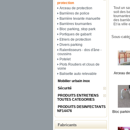
protection
Tout un sa
Arceau de protection
soit des b
Barrières de police
tournantes
Barrière levante manuelle
des barrièr
Barrières tournantes
Et la ville 
Bloc parking, stop park
Portiques de gabarit
Sous-catég
Etriers de protection
Divers parking
Ralentisseurs - dos d'âne -
coussins
Potelet
Plots Routiers et clous de
voirie
Arceau de
Balisette auto relevable
Mobilier urbain inox
Sécurité
PRODUITS ENTRETIENS
TOUTES CATEGORIES
PRODUITS DESINFECTANTS
NF14476
Bloc parkin
Fabricants