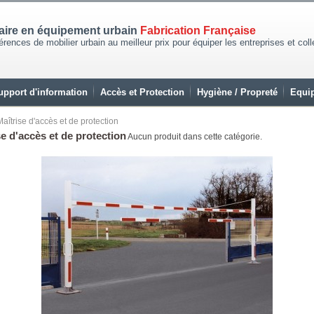
naire en équipement urbain
Fabrication Française
rences de mobilier urbain au meilleur prix pour équiper les entreprises et coll
upport d'information
Accès et Protection
Hygiène / Propreté
Equip
Maîtrise d'accès et de protection
se d'accès et de protection
Aucun produit dans cette catégorie.