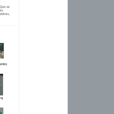
. Que se
res
stières,
nantes
ing