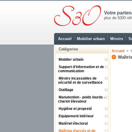
Votre parte
plus de 5000 réfé
Accueil
Mobilier urbain
Miroirs
S
Catégories
Accueil
>
Maîtri
Mobilier urbain
Support d'information et de
communication
Miroirs incassables de
sécurité et de surveillance
Outillage
Manutention - poids lourds -
chariot élevateur
Hygiène et propreté
Equipement intérieur
Matériel électoral
Maîtrise d'accès et de