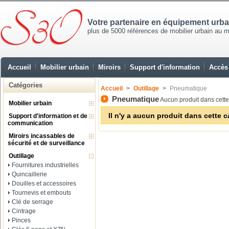
Votre partenaire en équipement urb
plus de 5000 références de mobilier urbain au mei
Accueil
Mobilier urbain
Miroirs
Support d'information
Accès 
Catégories
Accueil
>
Outillage
>
Pneumatique
Pneumatique
Aucun produit dans cette
Mobilier urbain
Il n'y a aucun produit dans cette c
Support d'information et de
communication
Miroirs incassables de
sécurité et de surveillance
Outillage
Fournitures industrielles
Quincaillerie
Douilles et accessoires
Tournevis et embouts
Clé de serrage
Cintrage
Pinces