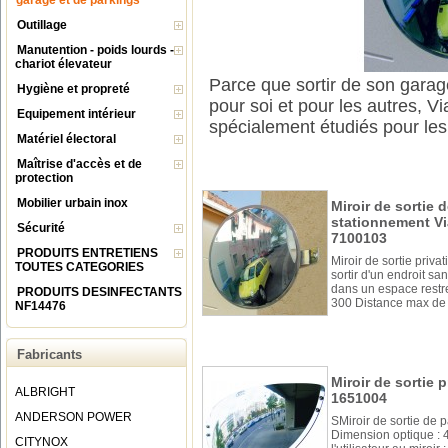
garage et de parkings
Outillage
Manutention - poids lourds -
chariot élevateur
Parce que sortir de son garag
Hygiène et propreté
pour soi et pour les autres, V
Equipement intérieur
spécialement étudiés pour les 
Matériel électoral
Maîtrise d'accès et de
protection
Mobilier urbain inox
Miroir de sortie 
stationnement Via
Sécurité
7100103
PRODUITS ENTRETIENS
Miroir de sortie priva
TOUTES CATEGORIES
sortir d'un endroit san
dans un espace restr
PRODUITS DESINFECTANTS
300 Distance max de l'
NF14476
Fabricants
Miroir de sortie p
ALBRIGHT
1651004
ANDERSON POWER
SMiroir de sortie de p
Dimension optique :
CITYNOX