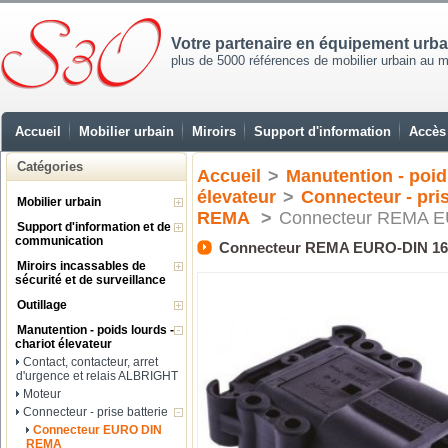
Votre partenaire en équipement urb
plus de 5000 références de mobilier urbain au mei
Accueil
Mobilier urbain
Miroirs
Support d'information
Accès 
Catégories
Accueil
>
Manutention - poids
élevateur
>
Connecteur - pris
Mobilier urbain
REMA
>
Connecteur REMA E
Support d'information et de
communication
Connecteur REMA EURO-DIN 16
Miroirs incassables de
sécurité et de surveillance
Outillage
Manutention - poids lourds -
chariot élevateur
Contact, contacteur, arret
d'urgence et relais ALBRIGHT
Moteur
Connecteur - prise batterie
Connecteur EURO DIN
REMA