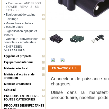
Connecteur ANDERSON
POWER - REMA - S - SB -
SBX - SBE
Equipement de cabine
Eclairage
Moteur,bras et balais
d'essuie-glace
Signalisation optique et
sonore
Variateur - convertisseur -
controleur - accelerateur
ENTRETIEN -
ACCESSOIRES
Hygiène et propreté
Equipement intérieur
Matériel électoral
EN SAVOIR PLUS
Maîtrise d'accès et de
protection
Connecteur de puissance au
chargeurs.
Mobilier urbain inox
Sécurité
Utilisé dans la manutenti
PRODUITS ENTRETIENS
aéroportuaire, nacelles, poids
TOUTES CATEGORIES
PRODUITS DESINFECTANTS