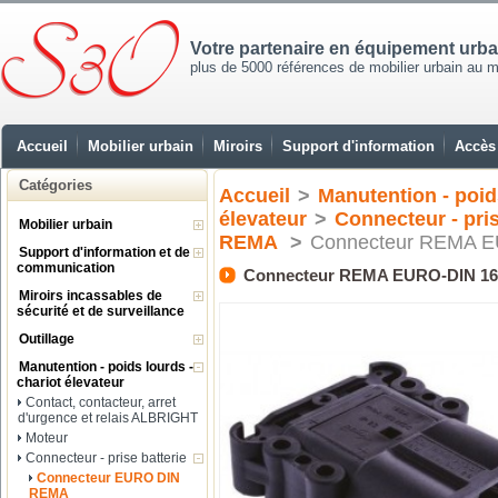
Votre partenaire en équipement urb
plus de 5000 références de mobilier urbain au mei
Accueil
Mobilier urbain
Miroirs
Support d'information
Accès 
Catégories
Accueil
>
Manutention - poids
élevateur
>
Connecteur - pris
Mobilier urbain
REMA
>
Connecteur REMA E
Support d'information et de
communication
Connecteur REMA EURO-DIN 16
Miroirs incassables de
sécurité et de surveillance
Outillage
Manutention - poids lourds -
chariot élevateur
Contact, contacteur, arret
d'urgence et relais ALBRIGHT
Moteur
Connecteur - prise batterie
Connecteur EURO DIN
REMA