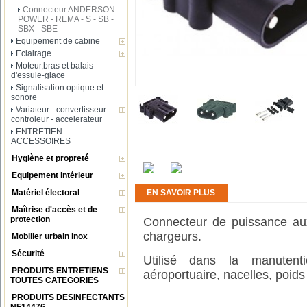
Connecteur ANDERSON
POWER - REMA - S - SB -
SBX - SBE
Equipement de cabine
Eclairage
Moteur,bras et balais
d'essuie-glace
Signalisation optique et
sonore
Variateur - convertisseur -
controleur - accelerateur
ENTRETIEN -
ACCESSOIRES
Hygiène et propreté
Equipement intérieur
Matériel électoral
EN SAVOIR PLUS
Maîtrise d'accès et de
protection
Connecteur de puissance au
chargeurs.
Mobilier urbain inox
Sécurité
Utilisé dans la manutenti
PRODUITS ENTRETIENS
aéroportuaire, nacelles, poids
TOUTES CATEGORIES
PRODUITS DESINFECTANTS