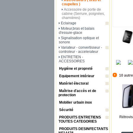
Rétroviseurs ( bras et
coupelles )
Accessoire de porte de
cabine (Serrure, poignées,
charnières)
Eclairage
Moteur,bras et balais
d'essuie-glace
Signalisation optique et
sonore
Variateur - convertisseur -
controleur - accelerateur
ENTRETIEN -
ACCESSOIRES
Hygiène et propreté
10 autre
Equipement intérieur
Matériel électoral
Maîtrise d'accès et de
protection
Mobilier urbain inox
Sécurité
Rétrovise
PRODUITS ENTRETIENS
TOUTES CATEGORIES
PRODUITS DESINFECTANTS