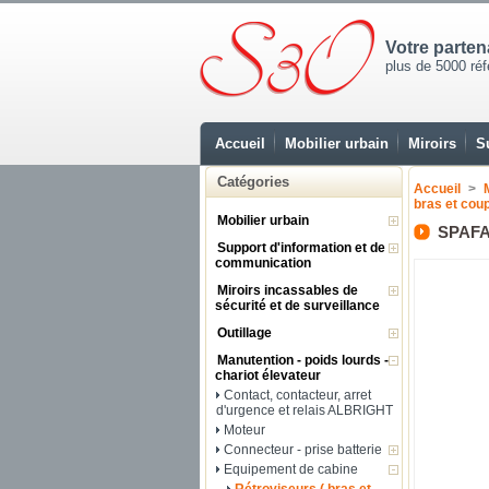
Votre parte
plus de 5000 réfé
Accueil
Mobilier urbain
Miroirs
S
Catégories
Accueil
>
bras et coup
Mobilier urbain
SPAFA
Support d'information et de
communication
Miroirs incassables de
sécurité et de surveillance
Outillage
Manutention - poids lourds -
chariot élevateur
Contact, contacteur, arret
d'urgence et relais ALBRIGHT
Moteur
Connecteur - prise batterie
Equipement de cabine