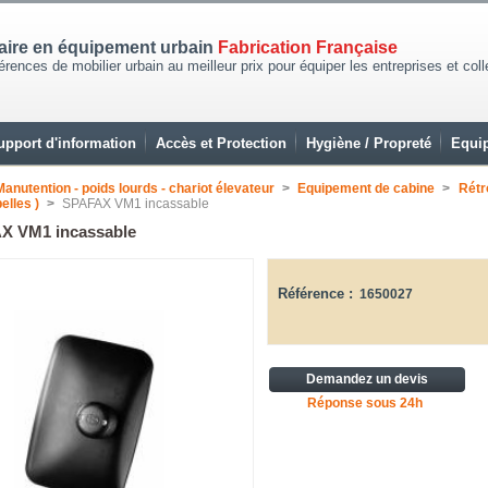
naire en équipement urbain
Fabrication Française
rences de mobilier urbain au meilleur prix pour équiper les entreprises et coll
upport d'information
Accès et Protection
Hygiène / Propreté
Equip
Manutention - poids lourds - chariot élevateur
>
Equipement de cabine
>
Rétr
elles )
>
SPAFAX VM1 incassable
X VM1 incassable
Référence :
1650027
Demandez un devis
Réponse sous 24h