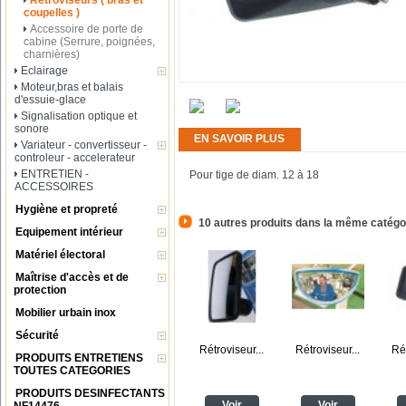
Rétroviseurs ( bras et
coupelles )
Accessoire de porte de
cabine (Serrure, poignées,
charnières)
Eclairage
Moteur,bras et balais
d'essuie-glace
Signalisation optique et
sonore
EN SAVOIR PLUS
Variateur - convertisseur -
controleur - accelerateur
ENTRETIEN -
Pour tige de diam. 12 à 18
ACCESSOIRES
Hygiène et propreté
10 autres produits dans la même catégor
Equipement intérieur
Matériel électoral
Maîtrise d'accès et de
protection
Mobilier urbain inox
Sécurité
Rétroviseur...
Rétroviseur...
Rét
PRODUITS ENTRETIENS
TOUTES CATEGORIES
PRODUITS DESINFECTANTS
Voir
Voir