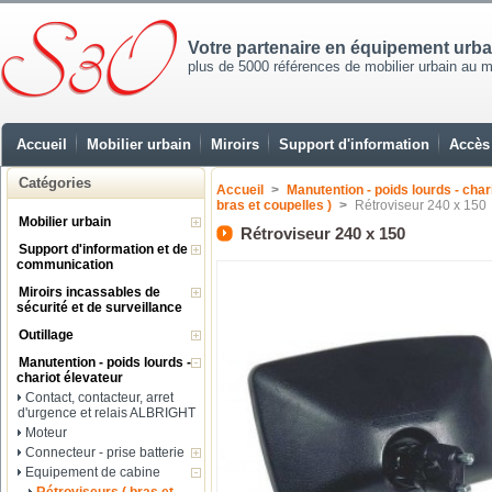
Votre partenaire en équipement urb
plus de 5000 références de mobilier urbain au mei
Accueil
Mobilier urbain
Miroirs
Support d'information
Accès 
Catégories
Accueil
>
Manutention - poids lourds - char
bras et coupelles )
>
Rétroviseur 240 x 150
Mobilier urbain
Rétroviseur 240 x 150
Support d'information et de
communication
Miroirs incassables de
sécurité et de surveillance
Outillage
Manutention - poids lourds -
chariot élevateur
Contact, contacteur, arret
d'urgence et relais ALBRIGHT
Moteur
Connecteur - prise batterie
Equipement de cabine