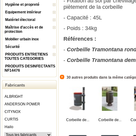
- Fixation au sol par chevilla
Hygiène et propreté
piètement de la corbeille
Equipement intérieur
- Capacité : 45L
Matériel électoral
Maîtrise d'accès et de
- Poids : 34kg
protection
Références :
Mobilier urbain inox
Sécurité
-
Corbeille Tramontana rond
PRODUITS ENTRETIENS
TOUTES CATEGORIES
-
Corbeille Tramontana demi
PRODUITS DESINFECTANTS
NF14476
30 autres produits dans la même catégor
Fabricants
ALBRIGHT
ANDERSON POWER
CITYNOX
CURTIS
Corbeille de...
Corbeille de...
Cor
Hailo