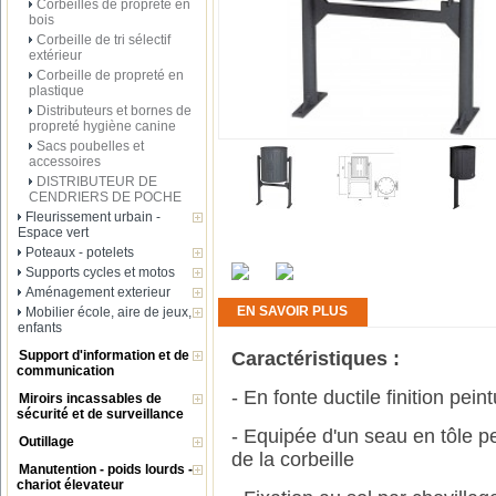
Corbeilles de propreté en
bois
Corbeille de tri sélectif
extérieur
Corbeille de propreté en
plastique
Distributeurs et bornes de
propreté hygiène canine
Sacs poubelles et
accessoires
DISTRIBUTEUR DE
CENDRIERS DE POCHE
Fleurissement urbain -
Espace vert
Poteaux - potelets
Supports cycles et motos
Aménagement exterieur
EN SAVOIR PLUS
Mobilier école, aire de jeux,
enfants
Support d'information et de
Caractéristiques :
communication
- En fonte ductile finition pein
Miroirs incassables de
sécurité et de surveillance
- Equipée d'un seau en tôle pe
Outillage
de la corbeille
Manutention - poids lourds -
chariot élevateur