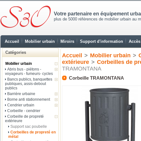
Votre partenaire en équipement urb
plus de 5000 références de mobilier urbain au mei
Accueil
Mobilier urbain
Miroirs
Support d'information
Accès 
Catégories
Accueil
>
Mobilier urbain
>
extérieure
>
Corbeilles de pr
Mobilier urbain
TRAMONTANA
Abris bus - piétons -
voyageurs - fumeurs- cycles
Corbeille TRAMONTANA
Bancs publics, banquettes
publiques, assis-debout
publics
Barrière urbaine
Borne anti stationnement
Cendrier urbain
Corbeille - cendrier
Corbeille de propreté
extérieure
Support sac poubelle
Corbeilles de propreté en
métal