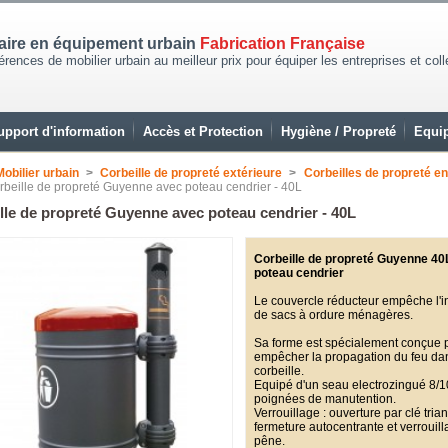
naire en équipement urbain
Fabrication Française
rences de mobilier urbain au meilleur prix pour équiper les entreprises et coll
upport d'information
Accès et Protection
Hygiène / Propreté
Equip
Mobilier urbain
>
Corbeille de propreté extérieure
>
Corbeilles de propreté en
rbeille de propreté Guyenne avec poteau cendrier - 40L
lle de propreté Guyenne avec poteau cendrier - 40L
Corbeille de propreté Guyenne 40
poteau cendrier
Le couvercle réducteur empêche l'i
de sacs à ordure ménagères.
Sa forme est spécialement conçue 
empêcher la propagation du feu da
corbeille.
Equipé d'un seau electrozingué 8/
poignées de manutention.
Verrouillage : ouverture par clé trian
fermeture autocentrante et verrouil
pêne.