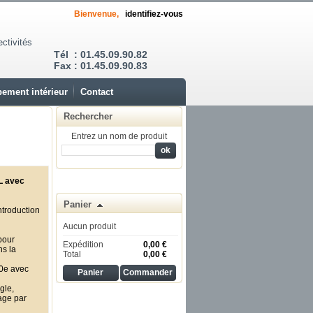
Bienvenue,
identifiez-vous
ectivités
Tél : 01.45.09.90.82
Fax : 01.45.09.90.83
ement intérieur
Contact
Rechercher
Entrez un nom de produit
L avec
Panier
ntroduction
Aucun produit
pour
Expédition
0,00 €
ns la
Total
0,00 €
10e avec
Panier
Commander
gle,
lage par