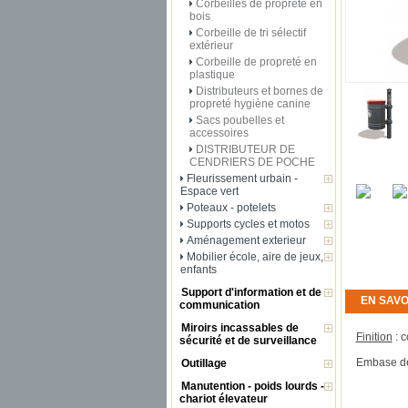
Corbeilles de propreté en
bois
Corbeille de tri sélectif
extérieur
Corbeille de propreté en
plastique
Distributeurs et bornes de
propreté hygiène canine
Sacs poubelles et
accessoires
DISTRIBUTEUR DE
CENDRIERS DE POCHE
Fleurissement urbain -
Espace vert
Poteaux - potelets
Supports cycles et motos
Aménagement exterieur
Mobilier école, aire de jeux,
enfants
Support d'information et de
EN SAVO
communication
Miroirs incassables de
Finition
: c
sécurité et de surveillance
Embase dé
Outillage
Manutention - poids lourds -
chariot élevateur