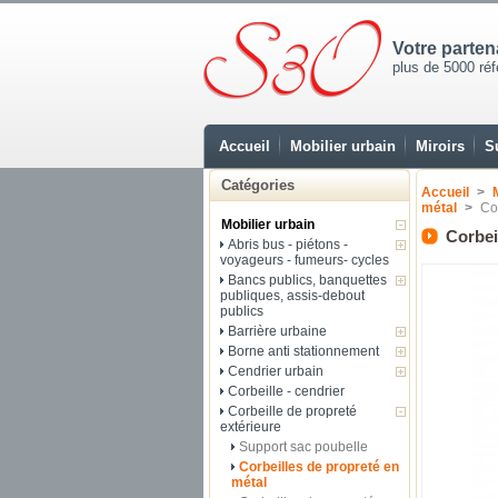
Votre parte
plus de 5000 réfé
Accueil
Mobilier urbain
Miroirs
S
Catégories
Accueil
>
métal
>
Co
Mobilier urbain
Corbei
Abris bus - piétons -
voyageurs - fumeurs- cycles
Bancs publics, banquettes
publiques, assis-debout
publics
Barrière urbaine
Borne anti stationnement
Cendrier urbain
Corbeille - cendrier
Corbeille de propreté
extérieure
Support sac poubelle
Corbeilles de propreté en
métal