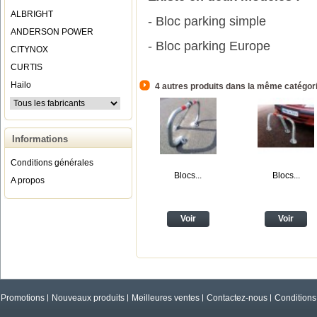
ALBRIGHT
- Bloc parking simple
ANDERSON POWER
- Bloc parking Europe
CITYNOX
CURTIS
Hailo
4 autres produits dans la même catégori
Informations
Conditions générales
Blocs...
Blocs...
A propos
Voir
Voir
Promotions
Nouveaux produits
Meilleures ventes
Contactez-nous
Conditions