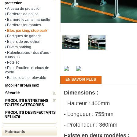
protection
Arceau de protection
Barrières de police
Barrière levante manuelle
Barrières tournantes
Bloc parking, stop park
Portiques de gabarit
Etriers de protection
Divers parking
Ralentisseurs - dos d'âne -
coussins
Potelet
Plots Routiers et clous de
voirie
Balisette auto relevable
EN SAVOIR PLUS
Mobilier urbain inox
Dimensions :
Sécurité
PRODUITS ENTRETIENS
- Hauteur : 400mm
TOUTES CATEGORIES
PRODUITS DESINFECTANTS
- Longueur : 755mm
NF14476
- Profondeur : 360mm
Fabricants
Existe en deux modèles :