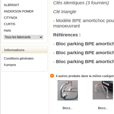
Clés identiques (3 fournies)
ALBRIGHT
Clé triangle
ANDERSON POWER
CITYNOX
- Modèle BPE amortichoc pour
CURTIS
manoeuvrant
Hailo
Références :
-
Bloc parking BPE amorticho
Informations
-
Bloc parking BPE amortich
Conditions générales
-
Bloc parking BPE amorticho
A propos
4 autres produits dans la même catégori
Blocs...
Blocs...