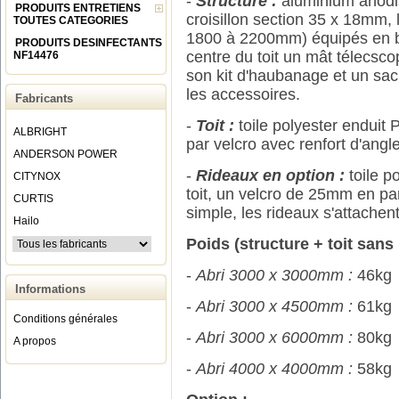
-
Structure :
aluminium anodi
PRODUITS ENTRETIENS
croisillon section 35 x 18mm, 
TOUTES CATEGORIES
1800 à 2200mm) équipés en bo
PRODUITS DESINFECTANTS
centre du toit un mât télecsco
NF14476
son kit d'haubanage et un sac
les accessoires.
Fabricants
-
Toit :
toile polyester enduit
ALBRIGHT
par velcro avec renfort d'angle
ANDERSON POWER
-
Rideaux en option :
toile p
CITYNOX
toit, un velcro de 25mm en pa
CURTIS
simple, les rideaux s'attachent
Hailo
Poids (structure + toit sans 
-
Abri 3000 x 3000mm :
46kg
Informations
-
Abri 3000 x 4500mm :
61kg
Conditions générales
-
Abri 3000 x 6000mm :
80kg
A propos
-
Abri 4000 x 4000mm :
58kg