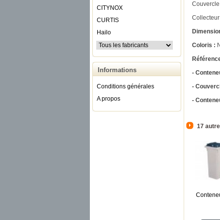
Couvercle
CITYNOX
Collecteur
CURTIS
Dimension
Hailo
Coloris :
N
Référence
Informations
- Contene
- Couvercl
Conditions générales
A propos
- Conteneu
17 autre
Conteneu