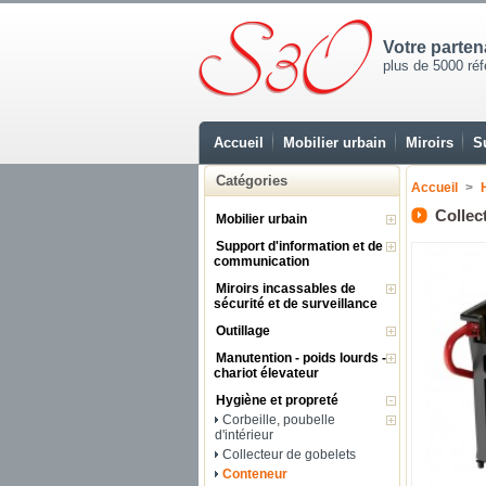
Votre parte
plus de 5000 réfé
Accueil
Mobilier urbain
Miroirs
S
Catégories
Accueil
>
Collec
Mobilier urbain
Support d'information et de
communication
Miroirs incassables de
sécurité et de surveillance
Outillage
Manutention - poids lourds -
chariot élevateur
Hygiène et propreté
Corbeille, poubelle
d'intérieur
Collecteur de gobelets
Conteneur