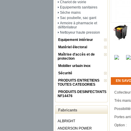
Chariot de voirie
Equipements sanitaires
Sèche mains
Sac poubelle, sac gant
Armoire à pharmacie et
défibrilateur
Nettoyeur haute pression
Equipement intérieur
Matériel électoral
Maîtrise d'accès et de
protection
Mobilier urbain inox
Sécurité
PRODUITS ENTRETIENS
EN SAVO
TOUTES CATEGORIES
PRODUITS DESINFECTANTS
Collecteur
NF14476
Très mania
Possibilité
Fabricants
Portes arri
ALBRIGHT
Option :
ANDERSON POWER