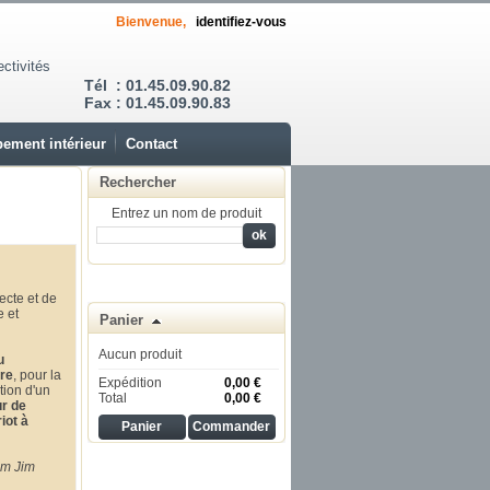
Bienvenue,
identifiez-vous
ectivités
Tél : 01.45.09.90.82
Fax : 01.45.09.90.83
ement intérieur
Contact
Rechercher
Entrez un nom de produit
ecte et de
e et
Panier
Aucun produit
u
pre
, pour la
Expédition
0,00 €
rtion d'un
Total
0,00 €
ur de
iot à
Panier
Commander
im Jim