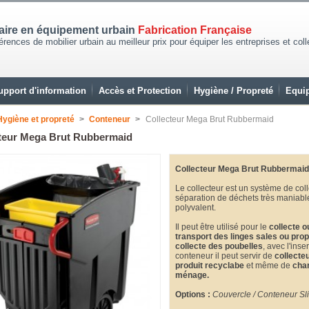
naire en équipement urbain
Fabrication Française
rences de mobilier urbain au meilleur prix pour équiper les entreprises et coll
upport d'information
Accès et Protection
Hygiène / Propreté
Equip
Hygiène et propreté
>
Conteneur
>
Collecteur Mega Brut Rubbermaid
teur Mega Brut Rubbermaid
Collecteur Mega Brut Rubbermaid
Le collecteur est un système de coll
séparation de déchets très maniabl
polyvalent.
Il peut être utilisé pour le
collecte o
transport des linges sales ou pro
collecte des poubelles
, avec l'inse
conteneur il peut servir de
collecte
produit recyclabe
et même de
char
ménage.
Options :
Couvercle /
Conteneur Sl