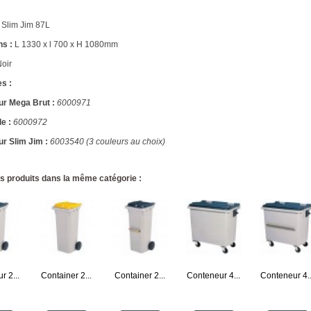
 Slim Jim 87L
s :
L 1330 x l 700 x H 1080mm
oir
s :
ur Mega Brut :
6000971
e :
6000972
r Slim Jim :
6003540 (3 couleurs au choix)
s produits dans la même catégorie :
r 2...
Container 2...
Container 2...
Conteneur 4...
Conteneur 4..