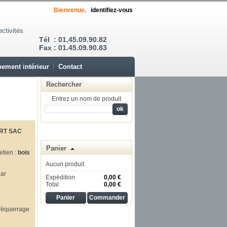
Bienvenue,
identifiez-vous
ectivités
Tél : 01.45.09.90.82
Fax : 01.45.09.90.83
ement intérieur
Contact
Rechercher
Entrez un nom de produit
RT SAC
Panier
etien :
bois
Aucun produit
par
Expédition
0,00 €
Total
0,00 €
Panier
Commander
l'équerrage