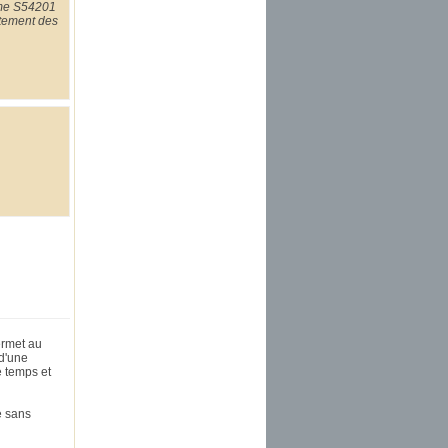
rme S54201
rtement des
ermet au
 d'une
e temps et
e sans