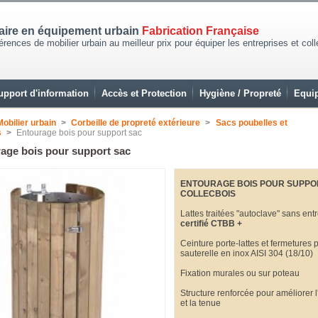
naire en équipement urbain
Fabrication Française
rences de mobilier urbain au meilleur prix pour équiper les entreprises et coll
upport d'information
Accès et Protection
Hygiène / Propreté
Equip
Mobilier urbain
>
Corbeille de propreté extérieure
>
Sacs poubelles et
s
>
Entourage bois pour support sac
age bois pour support sac
ENTOURAGE BOIS POUR SUPPO
COLLECBOIS
Lattes traitées "autoclave" sans entr
certifié CTBB +
Ceinture porte-lattes et fermetures 
sauterelle en inox AISI 304 (18/10)
Fixation murales ou sur poteau
Structure renforcée pour améliorer 
et la tenue