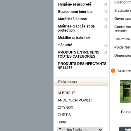
Fixation m
Hygiène et propreté
S'adapte 
Equipement intérieur
Ouverture
Matériel électoral
Maîtrise d'accès et de
Conforme 
protection
sécurité
Mobilier urbain inox
Structure 
Sécurité
Poids Net 
PRODUITS ENTRETIENS
Dimension 
TOUTES CATEGORIES
PRODUITS DESINFECTANTS
NF14476
24 autre
Fabricants
ALBRIGHT
ANDERSON POWER
CITYNOX
Poteau
CURTIS
Hailo
Voi