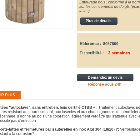
Entourage bois : conforme à la no
sur les coincements de doigts (éca
lattes)
Plus de détails
Référence :
8057800
Disponibilité :
2 semaines
Demandez un devis
Réponse sous 24h
IR PLUS
itées "autoclave", sans entretien, bois certifié CTBB + :
Traitement autoclave, p
e très résistant au pourrissement, aux insectes et aux champignons et de bénéficier
écennale. Il donne au bois une coloration légèrement verdâtre qui s'atténue avec l
essite pas d'entretien
orte-lattes et fermetures par sauterelles en inox AISI 304 (18/10) ?:
Verrouillag
stant à la corrosion?