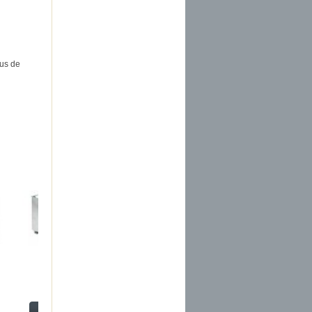
us de
Bac...
Bac...
Poteau pour...
Kit étriers...
Voir
Voir
Voir
Voir