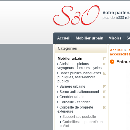
Votre parte
plus de 5000 réfé
Accueil
Mobilier urbain
Miroirs
S
Catégories
Accueil
>
accessoire
Mobilier urbain
Entour
Abris bus - piétons -
voyageurs - fumeurs- cycles
Bancs publics, banquettes
publiques, assis-debout
publics
Barrière urbaine
Borne anti stationnement
Cendrier urbain
Corbeille - cendrier
Corbeille de propreté
extérieure
Support sac poubelle
Corbeilles de propreté en
métal