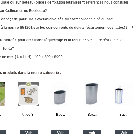
urale ou sur poteau (brides de fixation fournies) ?:
références nous consulter
sur Collecmur ou Ecollecto?
 en façade pour une évacuation aisée du sac? :
Vidage aisé du sac?
à la norme S54201 sur les coincements de doigts (écartement des lattes)? :
Pl
renforcée pour améliorer l'équerrage et la tenue? :
Meilleure résistance?
:
10 Kg?
en mm ( L x l x H) :
490 x 280 x 800?
s produits dans la même catégorie :
...
Kit de 3...
Bac...
Bac...
Bac...
r
Voir
Voir
Voir
Voir