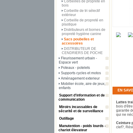
Corbeilles de propreté en
bois
Corbeille de tri sélectif
extérieur
Corbeille de propreté en
plastique
Distributeurs et bornes de
propreté hygiène canine
Sacs poubelles et
accessoires
DISTRIBUTEUR DE
CENDRIERS DE POCHE
Fleurissement urbain -
Espace vert
Poteaux - potelets
Supports cycles et motos
Aménagement exterieur
Mobilier école, aire de jeux,
enfants
EN SAVO
Support d'information et de
communication
Lattes tra
bois d'êtr
Miroirs incassables de
garantie d
sécurité et de surveillance
qui ne néc
Outillage
Ceinture p
Manutention - poids lourds -
clef?, Rési
chariot élevateur